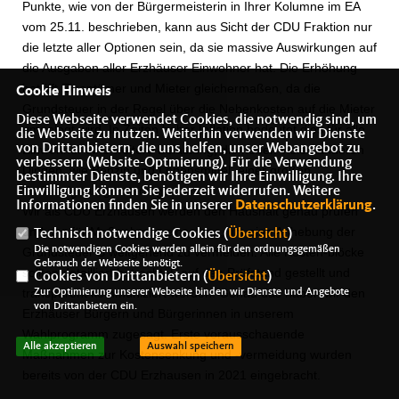
Punkte, wie von der Bürgermeisterin in Ihrer Kolumne im EA
vom 25.11. beschrieben, kann aus Sicht der CDU Fraktion nur
die letzte aller Optionen sein, da sie massive Auswirkungen auf
die Ausgaben aller Erzhäuser Einwohner hat. Die Erhöhung
betrifft Eigentümer und Mieter gleichermaßen, da die
Cookie Hinweis
Grundsteuer in der Regel über die Nebenkosten auf die Mieter
Diese Webseite verwendet Cookies, die notwendig sind, um
umgelegt wird. In Zeiten hoher Inflation bedeutet dies für alle
die Webseite zu nutzen. Weiterhin verwenden wir Dienste
von Drittanbietern, die uns helfen, unser Webangebot zu
Einwohner eine weitere Belastung, die neben vielen anderen
verbessern (Website-Optmierung). Für die Verwendung
Dingen, wie Benzin und Lebensmittel, einer großen
bestimmter Dienste, benötigen wir Ihre Einwilligung. Ihre
Preissteigerung unterliegt.
Einwilligung können Sie jederzeit widerrufen. Weitere
Informationen finden Sie in unserer
Datenschutzerklärung
.
Wir als CDU Erzhausen werden den Haushalt genau prüfen
und uns für Maßnahmen einsetzen, um eine Anhebung der
Technisch notwendige Cookies (
Übersicht
)
Die notwendigen Cookies werden allein für den ordnungsgemäßen
Grundsteuer B weitgehend zu vermeiden. Alle Kosten-blöcke
Gebrauch der Webseite benötigt.
sollten detailliert betrachtet, auf den Prüfstand gestellt und
Cookies von Drittanbietern (
Übersicht
)
transparent kommuniziert werden. Genau das haben wir den
Zur Optimierung unserer Webseite binden wir Dienste und Angebote
von Drittanbietern ein.
Erzhäuser Bürgern und Bürgerinnen in unserem
Wahlprogramm zugesagt. Erste vorausschauende
Alle akzeptieren
Auswahl speichern
Maßnahmen zur Kostensenkung und -vermeidung wurden
bereits von der CDU Erzhausen in 2021 eingebracht.